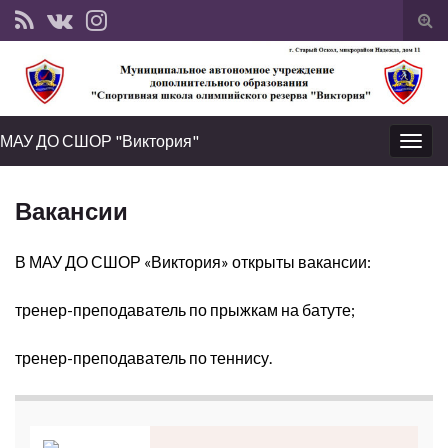
Вкл
вык
фо
пои
МАУ ДО СШОР "Виктория"
Вкл/
выкл
нави
Вакансии
В МАУ ДО СШОР «Виктория» открыты вакансии:
тренер-преподаватель по прыжкам на батуте;
тренер-преподаватель по теннису.