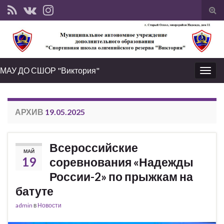
Вкл
вык
фо
пои
МАУ ДО СШОР "Виктория"
Вкл/
выкл
нави
АРХИВ
19.05.2025
Всероссийские
МАЙ
19
соревнования «Надежды
России-2» по прыжкам на
батуте
admin
в
Новости