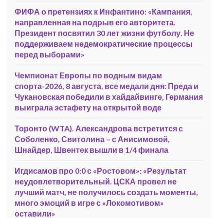
ФИФА о претензиях к Инфантино: «Кампания,
направленная на подрыв его авторитета.
Президент посвятил 30 лет жизни футболу. Не
поддерживаем недемократические процессы
перед выборами»
Чемпионат Европы по водным видам
спорта-2026, 8 августа, все медали дня: Преда и
Чукановская победили в хайдайвинге, Германия
выиграла эстафету на открытой воде
Торонто (WTA). Александрова встретится с
Соболенко, Свитолина – с Анисимовой,
Шнайдер, Швентек вышли в 1/4 финала
Игдисамов про 0:0 с «Ростовом»: «Результат
неудовлетворительный. ЦСКА провел не
лучший матч, не получилось создать моменты,
много эмоций в игре с «Локомотивом»
оставили»