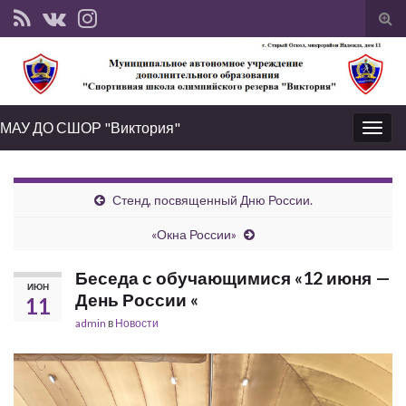
Вкл
вык
фо
пои
МАУ ДО СШОР "Виктория"
Вкл/
выкл
нави
Стенд, посвященный Дню России.
«Окна России»
Беседа с обучающимися «12 июня —
ИЮН
День России «
11
admin
в
Новости